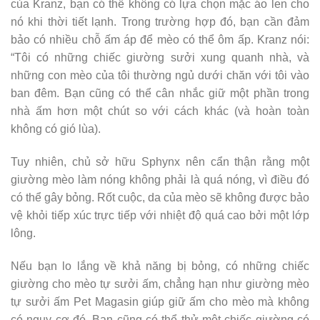
của Kranz, bạn có thể không có lựa chọn mặc áo len cho
nó khi thời tiết lạnh. Trong trường hợp đó, bạn cần đảm
bảo có nhiều chỗ ấm áp để mèo có thể ôm ấp. Kranz nói:
“Tôi có những chiếc giường sưởi xung quanh nhà, và
những con mèo của tôi thường ngủ dưới chăn với tôi vào
ban đêm. Bạn cũng có thể cân nhắc giữ một phần trong
nhà ấm hơn một chút so với cách khác (và hoàn toàn
không có gió lùa).
Tuy nhiên, chủ sở hữu Sphynx nên cẩn thận rằng một
giường mèo làm nóng không phải là quá nóng, vì điều đó
có thể gây bỏng. Rốt cuộc, da của mèo sẽ không được bảo
vệ khỏi tiếp xúc trực tiếp với nhiệt độ quá cao bởi một lớp
lông.
Nếu bạn lo lắng về khả năng bị bỏng, có những chiếc
giường cho mèo tự sưởi ấm, chẳng hạn như giường mèo
tự sưởi ấm Pet Magasin giúp giữ ấm cho mèo mà không
có nguy cơ đó. Bạn cũng có thể thử một chiếc giường có