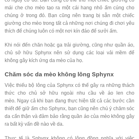
mái che cho mèo tạo ra một cái hang nhỏ ấm cúng cho
chúng ở trong đó. Bạn cũng nên trang bị sẵn một chiếc
giường cho mèo trong tất cả những nơi chúng đi chơi yêu
thích để chúng luôn có một nơi kín đáo để sưởi ấm.
Khi nói đến chăn hoặc ga trải giường, cũng như quần áo,
chủ sở hữu Sphynx nên sử dụng các loại vải mềm để
không gây kích ứng da mèo của họ.
Chăm sóc da mèo không lông Sphynx
Việc thiếu bộ lông của Sphynx có thể gây ra những thách
thức cho chủ sở hữu ngoài nhu cầu về áo len cho
mèo. Ngay cả khi bạn đang thực hiện tất cả các bước cần
thiết để giữ ấm cho Sphynx, bạn cũng nên chú ý chăm sóc
da cẩn thận và đảm bảo rằng quần áo của mèo không gây
ra bất kỳ vấn đề nào về da.
Thực tế là Sphynx không có lông đồng nghĩa với việc