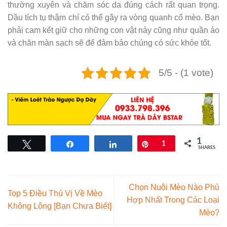
thường xuyên và chăm sóc da đúng cách rất quan trọng.
Dầu tích tụ thậm chí có thể gây ra vòng quanh cổ mèo. Bạn
phải cam kết giữ cho những con vật này cũng như quần áo
và chăn màn sạch sẽ để đảm bảo chúng có sức khỏe tốt.
5/5 - (1 vote)
1
Tweet
Share
Share
Pin
1
SHARES
Chọn Nuôi Mèo Nào Phù
Top 5 Điều Thú Vị Về Mèo
Hợp Nhất Trong Các Loại
Không Lông [Bạn Chưa Biết]
Mèo?