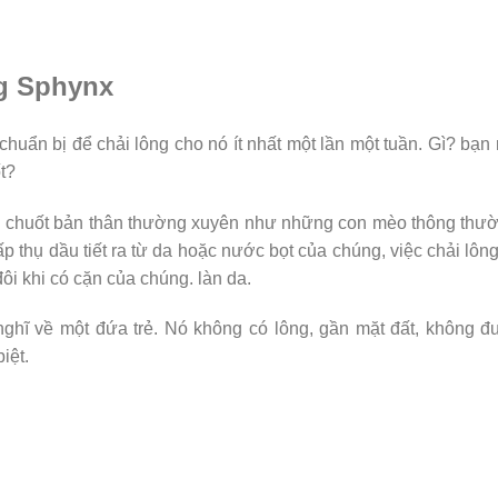
g Sphynx
uẩn bị để chải lông cho nó ít nhất một lần một tuần. Gì? bạn 
t?
ải chuốt bản thân thường xuyên như những con mèo thông thư
 thụ dầu tiết ra từ da hoặc nước bọt của chúng, việc chải lôn
đôi khi có cặn của chúng. làn da.
ghĩ về một đứa trẻ. Nó không có lông, gần mặt đất, không 
iệt.