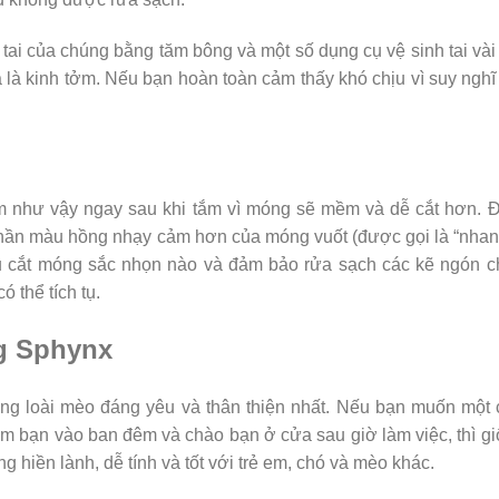
tai của chúng bằng tăm bông và một số dụng cụ vệ sinh tai vài
á là kinh tởm. Nếu bạn hoàn toàn cảm thấy khó chịu vì suy nghĩ
m như vậy ngay sau khi tắm vì móng sẽ mềm và dễ cắt hơn. 
phần màu hồng nhạy cảm hơn của móng vuốt (được gọi là “nhan
ụ cắt móng sắc nhọn nào và đảm bảo rửa sạch các kẽ ngón c
ó thể tích tụ.
g Sphynx
ng loài mèo đáng yêu và thân thiện nhất. Nếu bạn muốn một
m bạn vào ban đêm và chào bạn ở cửa sau giờ làm việc, thì g
 hiền lành, dễ tính và tốt với trẻ em, chó và mèo khác.