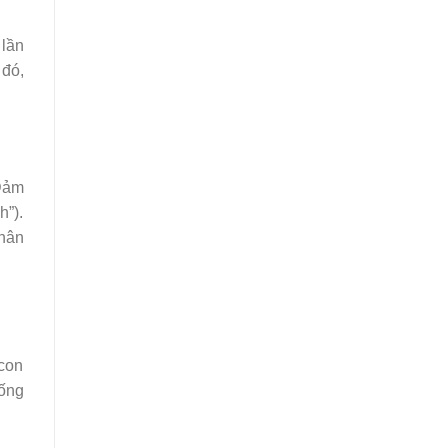
 lần
 đó,
Đảm
h”).
hân
 con
iống