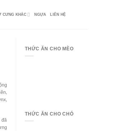
Ứ CƯNG KHÁC
NGỰA
LIÊN HỆ
THỨC ĂN CHO MÈO
động
iên,
ynx,
THỨC ĂN CHO CHÓ
 đã
hưng