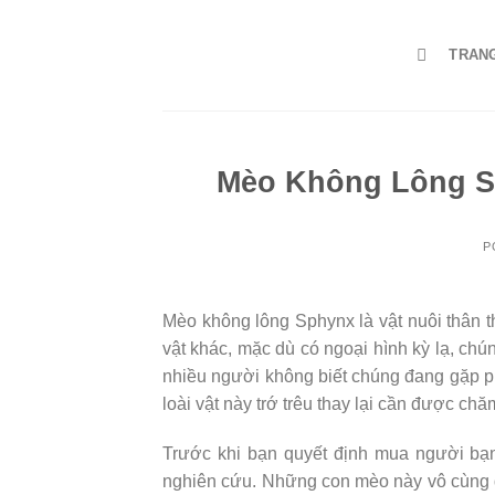
Skip
to
TRAN
content
Mèo Không Lông S
P
Mèo không lông Sphynx là vật nuôi thân th
vật khác, mặc dù có ngoại hình kỳ lạ, ch
nhiều người không biết chúng đang gặp ph
loài vật này trớ trêu thay lại cần được c
Trước khi bạn quyết định mua người bạ
nghiên cứu. Những con mèo này vô cùng 