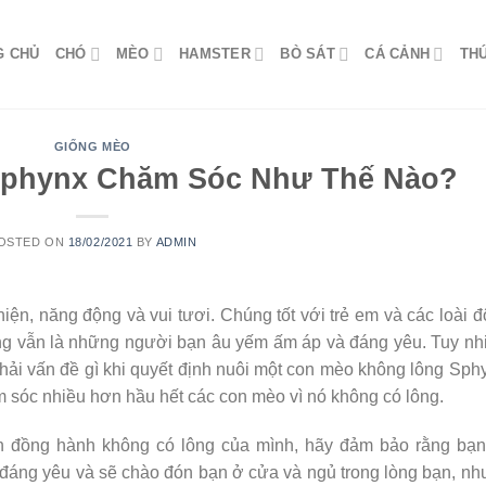
G CHỦ
CHÓ
MÈO
HAMSTER
BÒ SÁT
CÁ CẢNH
TH
GIỐNG MÈO
phynx Chăm Sóc Như Thế Nào?
OSTED ON
18/02/2021
BY
ADMIN
iện, năng động và vui tươi. Chúng tốt với trẻ em và các loài 
úng vẫn là những người bạn âu yếm ấm áp và đáng yêu. Tuy nh
ải vấn đề gì khi quyết định nuôi một con mèo không lông Sph
hăm sóc nhiều hơn hầu hết các con mèo vì nó không có lông.
n đồng hành không có lông của mình, hãy đảm bảo rằng bạn
đáng yêu và sẽ chào đón bạn ở cửa và ngủ trong lòng bạn, n