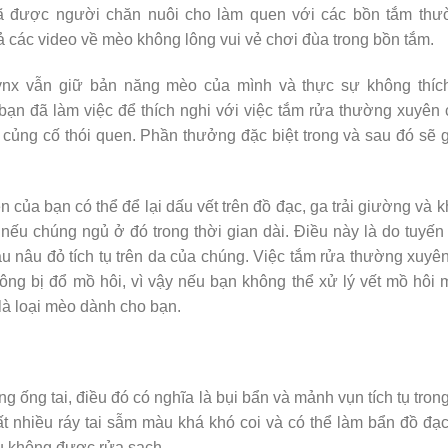
ã được người chăn nuôi cho làm quen với các bồn tắm thư
cả các video về mèo không lông vui vẻ chơi đùa trong bồn tắm.
ynx vẫn giữ bản năng mèo của mình và thực sự không thích
ạn đã làm việc để thích nghi với việc tắm rửa thường xuyên
củng cố thói quen. Phần thưởng đặc biệt trong và sau đó sẽ 
của bạn có thể để lại dấu vết trên đồ đạc, ga trải giường và 
nếu chúng ngủ ở đó trong thời gian dài. Điều này là do tuyế
u nâu đỏ tích tụ trên da của chúng. Việc tắm rửa thường xuyê
ng bị đổ mồ hôi, vì vậy nếu bạn không thể xử lý vết mồ hôi
là loại mèo dành cho bạn.
ống tai, điều đó có nghĩa là bụi bẩn và mảnh vụn tích tụ trong
t nhiều ráy tai sẫm màu khá khó coi và có thể làm bẩn đồ đạ
ếu không được rửa sạch.