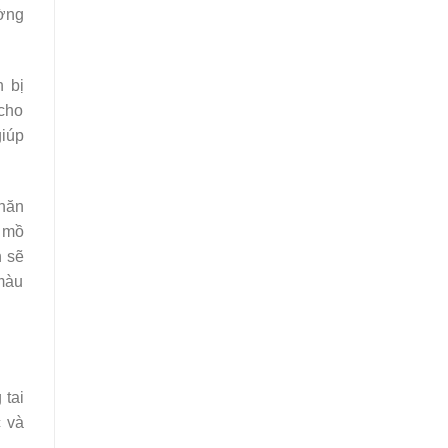
ờng
 bị
 cho
giúp
khăn
n mồ
n sẽ
 màu
 tai
c và