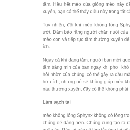
tắm. Hầu hết mèo của giống mèo này đ
xuyên, bạn có thể thấy điều này trong tất 
Tuy nhiên, đôi khi mèo không lông Sph
ướt. Đảm bảo rằng người chăn nuôi của b
mèo con và tiếp tục tắm thường xuyên để 
ích.
Ngay cả khi đang tắm, người bạn mới quen 
tắm trắng mịn của bạn ngay khi phơi khô 
hôi nhờn của chúng, có thể gây ra dầu mà
hữu ích, nhưng nó sẽ không giúp mèo khô
nâu thường xuyên, đây có thể không phải 
Làm sạch tai
mèo không lông Sphynx không có lông trong 
chúng dễ dàng hơn. Chúng cũng tạo ra rấ
quần áo. Ráy tai này sẽ làm tắc ống tai n