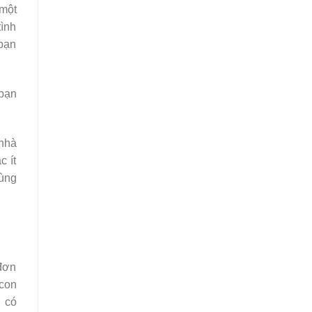
 một
tình
 bạn
 bạn
 nhà
c ít
ùng
 đơn
 con
 có