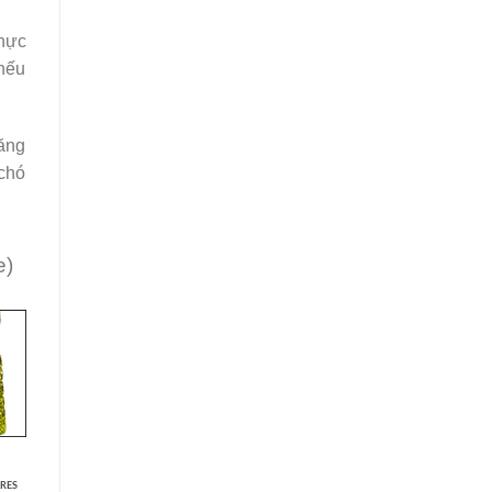
thực
 nếu
tăng
 chó
e)
RES