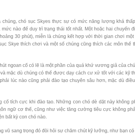
của chúng, chó sục Skyes thực sự có mức năng lượng khá thấ
 mức nào để duy trì trạng thái tốt nhất. Một hoặc hai chuyến đ
oảng 30 phút), miễn là chúng kết hợp với thời gian chơi một
ục Skye thích chơi và một số chúng cũng thích các môn thể 
hút ngoan cố có lẽ là một phần của quá khứ vương giả của ch
và mặc dù chúng có thể được dạy cách cư xử tốt với các kỹ t
 phải lúc nào cũng phải đào tạo chuyên sâu hơn, mặc dù điề
g cố tích cực khi đào tạo. Những con chó dè dặt này không 
gôn ngữ cơ thể, cũng như việc tăng cường tiêu cực không phả
ện bất kỳ con chó nào.
ông vũ sang trọng đó đòi hỏi sự chăm chút kỹ lưỡng, như bạn có