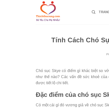
Skip
to
TRAN
content
Tính Cách Chó S
P
Chó sục Skye có điểm gì khác biệt so v
như thế nào? Các vấn đề sức khoẻ của c
được tiết lộ chi tiết.
Đặc điểm của chó sục S
Có một cái gì đó vương giả về chó sục Sk