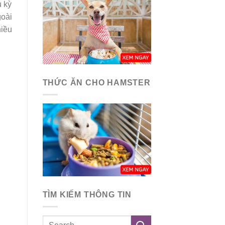
u kỳ
goài
hiều
THỨC ĂN CHO HAMSTER
TÌM KIẾM THÔNG TIN