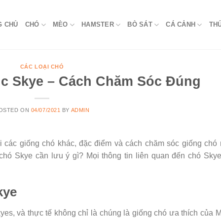
G CHỦ
CHÓ
MÈO
HAMSTER
BÒ SÁT
CÁ CẢNH
TH
CÁC LOẠI CHÓ
ục Skye – Cách Chăm Sóc Đúng
OSTED ON
04/07/2021
BY
ADMIN
ới các giống chó khác, đặc điểm và cách chăm sóc giống chó
hó Skye cần lưu ý gì? Mọi thông tin liên quan đến chó Sky
kye
yes, và thực tế không chỉ là chúng là giống chó ưa thích của 