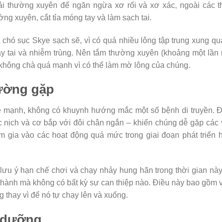
i thường xuyên để ngăn ngừa xơ rối và xơ xác, ngoài các t
g xuyên, cắt tỉa móng tay và làm sạch tai.
a chó sục Skye sạch sẽ, vì có quá nhiều lông tập trung xung q
ráy tai và nhiễm trùng. Nên tắm thường xuyên (khoảng một lần
 không chà quá mạnh vì có thể làm mờ lông của chúng.
ường gặp
 mạnh, không có khuynh hướng mắc một số bệnh di truyền. Đ
c nịch và cơ bắp với đôi chân ngắn – khiến chúng dễ gặp các
m gia vào các hoạt động quá mức trong giai đoạn phát triển 
lưu ý hạn chế chơi và chạy nhảy hung hãn trong thời gian nà
hành mà không có bất kỳ sự can thiệp nào. Điều này bao gồm 
 thay vì để nó tự chạy lên và xuống.
h dưỡng