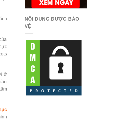
sách
NỘI DUNG ĐƯỢC BẢO
VỆ
của
 cực
cots
ời ở
phần
 tâm
sục
mình