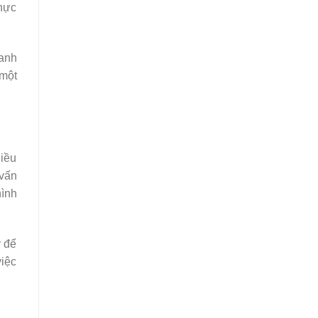
hực
uanh
 một
iều
 vấn
hình
y để
việc