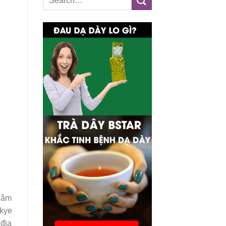
 nằm
Skye
 địa