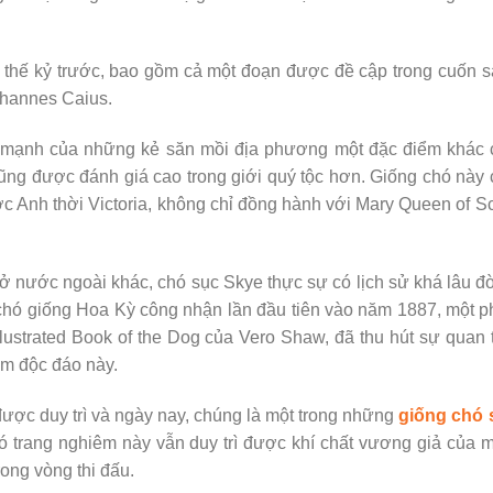
 thế kỷ trước, bao gồm cả một đoạn được đề cập trong cuốn 
ohannes Caius.
e mạnh của những kẻ săn mồi địa phương một đặc điểm khác 
ũng được đánh giá cao trong giới quý tộc hơn. Giống chó này
ớc Anh thời Victoria, không chỉ đồng hành với Mary Queen of S
ở nước ngoài khác, chó sục Skye thực sự có lịch sử khá lâu đ
chó giống Hoa Kỳ công nhận lần đầu tiên vào năm 1887, một 
ustrated Book of the Dog của Vero Shaw, đã thu hút sự quan
ểm độc đáo này.
ược duy trì và ngày nay, chúng là một trong những
giống chó 
hó trang nghiêm này vẫn duy trì được khí chất vương giả của 
rong vòng thi đấu.