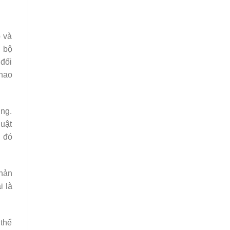
p và
i bộ
 đối
thao
úng.
huật
u đó
phản
i là
 thể