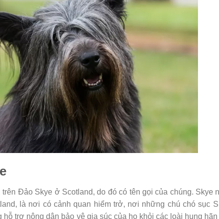
e
 trên Đảo Skye ở Scotland, do đó có tên gọi của chúng. Skye
land, là nơi có cảnh quan hiểm trở, nơi những chú chó sục 
 hỗ trợ nông dân bảo vệ gia súc của họ khỏi các loài hung hãn