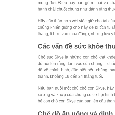
mong đợi. Điều này bao gồm chải và chả
hành chải chuốt chung như đánh răng thườn
Hãy cẩn thận hơn với việc giữ cho tai củ
chúng khiến giống chó này dễ bị tích tụ 
tháng; ít hơn vào mùa đông), nhưng lưu ý
Các vấn đề sức khỏe th
Chó sục Skye là những con chó khá khỏe
đó nói lên rằng, tầm vóc của chúng – chắ
đề về chỉnh hình, đặc biệt nếu chúng tha
thành, khoảng 18 đến 24 tháng tuổi.
Nếu bạn nuôi một chú chó con Skye, hãy 
xương và khớp của chúng có cơ hội hình t
bế con chó con Skye của bạn lên cầu thang
Chế độ ăn uống và din