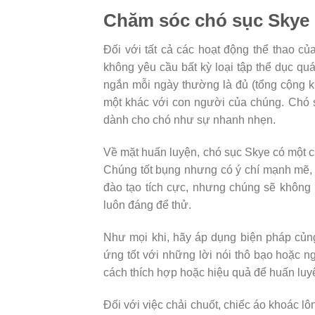
Chăm sóc chó sục Skye
Đối với tất cả các hoạt động thể thao 
không yêu cầu bất kỳ loại tập thể dục quá
ngắn mỗi ngày thường là đủ (tổng cộng kh
một khác với con người của chúng. Chó s
dành cho chó như sự nhanh nhẹn.
Về mặt huấn luyện, chó sục Skye có một c
Chúng tốt bụng nhưng có ý chí mạnh mẽ, 
đào tạo tích cực, nhưng chúng sẽ không
luôn đáng để thử.
Như mọi khi, hãy áp dụng biện pháp củn
ứng tốt với những lời nói thô bạo hoặc n
cách thích hợp hoặc hiệu quả để huấn luy
Đối với việc chải chuốt, chiếc áo khoác l