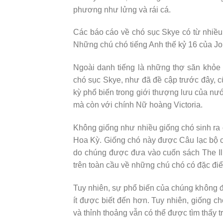
phương như lửng và rái cá.
Các báo cáo về chó sục Skye có từ nhiều
Những chú chó tiếng Anh thế kỷ 16 của J
Ngoài danh tiếng là những thợ săn khỏ
chó sục Skye, như đã đề cập trước đây, c
kỳ phổ biến trong giới thượng lưu của nư
mà còn với chính Nữ hoàng Victoria.
Không giống như nhiều giống chó sinh ra 
Hoa Kỳ. Giống chó này được Câu lạc bộ 
do chúng được đưa vào cuốn sách The Ill
trên toàn cầu về những chú chó có đặc đi
Tuy nhiên, sự phổ biến của chúng không đ
ít được biết đến hơn. Tuy nhiên, giống c
và thỉnh thoảng vẫn có thể được tìm thấy t