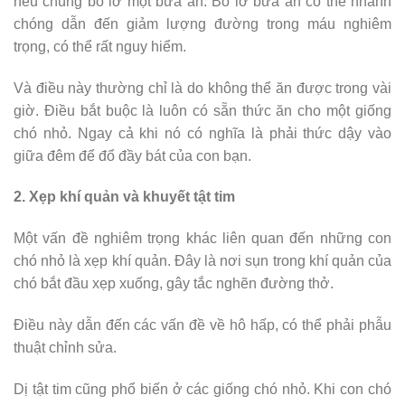
nếu chúng bỏ lỡ một bữa ăn. Bỏ lỡ bữa ăn có thể nhanh
chóng dẫn đến giảm lượng đường trong máu nghiêm
trọng, có thể rất nguy hiểm.
Và điều này thường chỉ là do không thể ăn được trong vài
giờ. Điều bắt buộc là luôn có sẵn thức ăn cho một giống
chó nhỏ. Ngay cả khi nó có nghĩa là phải thức dậy vào
giữa đêm để đổ đầy bát của con bạn.
2. Xẹp khí quản và khuyết tật tim
Một vấn đề nghiêm trọng khác liên quan đến những con
chó nhỏ là xẹp khí quản. Đây là nơi sụn trong khí quản của
chó bắt đầu xẹp xuống, gây tắc nghẽn đường thở.
Điều này dẫn đến các vấn đề về hô hấp, có thể phải phẫu
thuật chỉnh sửa.
Dị tật tim cũng phổ biến ở các giống chó nhỏ. Khi con chó