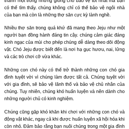
thành một trong những giống chó bảo vệ tốt nhất mà bạn
có thể tìm thấy. chúng không chỉ có thể bảo vệ ngôi nhà
của bạn mà còn là những thợ săn cực kỳ lành nghề.
Nhiều thợ săn trong quá khứ đã mang theo Jeju như một
người bạn đồng hành đáng tin cậy. chúng cảm giác đáng
kinh ngạc của mùi cho phép chúng dễ dàng theo dõi động
vật. Chó Jeju được biết đến là nơi hạ gục hươu, nai, lửng
và các trò chơi cỡ vừa khác.
Những con chó này có thể trở thành những con chó gia
đình tuyệt vời vì chúng làm được tất cả. Chúng tuyệt vời
với gia đình, sẽ bảo vệ lãnh thổ và bảo vệ chủ nhân của
chúng. Tuy nhiên, chúng khó huấn luyện và nên dành cho
những người chủ có kinh nghiệm.
Chúng cũng gặp khó khăn khi chơi với những con chó và
động vật khác, ngay cả khi được huấn luyện xã hội hóa khi
còn nhỏ. Đảm bảo rằng bạn nuôi chúng trong một gia đình