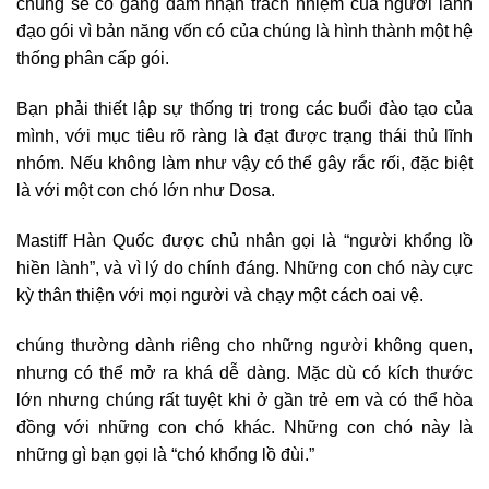
chúng sẽ cố gắng đảm nhận trách nhiệm của người lãnh
đạo gói vì bản năng vốn có của chúng là hình thành một hệ
thống phân cấp gói.
Bạn phải thiết lập sự thống trị trong các buổi đào tạo của
mình, với mục tiêu rõ ràng là đạt được trạng thái thủ lĩnh
nhóm. Nếu không làm như vậy có thể gây rắc rối, đặc biệt
là với một con chó lớn như Dosa.
Mastiff Hàn Quốc được chủ nhân gọi là “người khổng lồ
hiền lành”, và vì lý do chính đáng. Những con chó này cực
kỳ thân thiện với mọi người và chạy một cách oai vệ.
chúng thường dành riêng cho những người không quen,
nhưng có thể mở ra khá dễ dàng. Mặc dù có kích thước
lớn nhưng chúng rất tuyệt khi ở gần trẻ em và có thể hòa
đồng với những con chó khác. Những con chó này là
những gì bạn gọi là “chó khổng lồ đùi.”