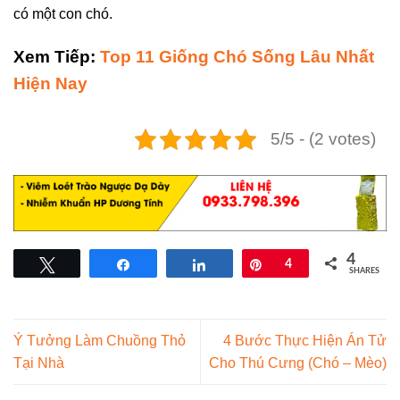
có một con chó.
Xem Tiếp:
Top 11 Giống Chó Sống Lâu Nhất
Hiện Nay
5/5 - (2 votes)
4
Tweet
Share
Share
Pin
4
SHARES
Ý Tưởng Làm Chuồng Thỏ
4 Bước Thực Hiện Án Tử
Tại Nhà
Cho Thú Cưng (Chó – Mèo)