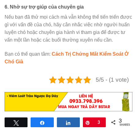
6. Nhờ sự trợ giúp của chuyên gia
Nếu bạn đã thử mọi cách mà vẫn không thể tiến triển được
gì với vấn đề của chó, hãy cân nhắc việc nhờ người huấn
luyện chó hoặc chuyên gia hành vi tham gia để được tư
vấn một lần hoặc các buổi thường xuyên nếu cần.
Bạn có thể quan tâm:
Cách Trị Chứng Mất Kiểm Soát Ở
Chó Già
5/5 - (1 vote)
3
Tweet
Share
Share
Pin
3
SHARES