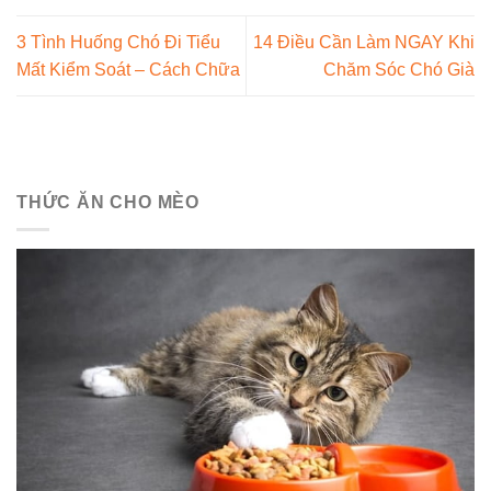
3 Tình Huống Chó Đi Tiểu
14 Điều Cần Làm NGAY Khi
Mất Kiểm Soát – Cách Chữa
Chăm Sóc Chó Già
THỨC ĂN CHO MÈO