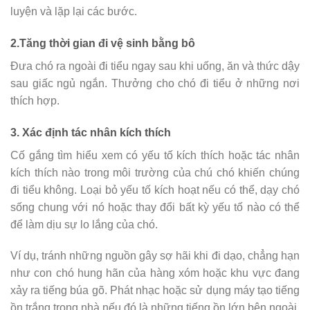
luyện và lặp lại các bước.
2.Tăng thời gian đi vệ sinh bằng bô
Đưa chó ra ngoài đi tiểu ngay sau khi uống, ăn và thức dậy
sau giấc ngủ ngắn. Thưởng cho chó đi tiểu ở những nơi
thích hợp.
3. Xác định tác nhân kích thích
Cố gắng tìm hiểu xem có yếu tố kích thích hoặc tác nhân
kích thích nào trong môi trường của chú chó khiến chúng
đi tiểu không. Loại bỏ yếu tố kích hoạt nếu có thể, dạy chó
sống chung với nó hoặc thay đổi bất kỳ yếu tố nào có thể
để làm dịu sự lo lắng của chó.
Ví dụ, tránh những nguồn gây sợ hãi khi đi dạo, chẳng hạn
như con chó hung hãn của hàng xóm hoặc khu vực đang
xảy ra tiếng búa gõ. Phát nhạc hoặc sử dụng máy tạo tiếng
ồn trắng trong nhà nếu đó là những tiếng ồn lớn bên ngoài.