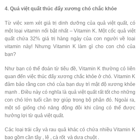
4. Quả việt quất thúc đẩy xương chó chắc khỏe
Từ việc xem xét giá trị dinh dưỡng của quả việt quất, có
một loại vitamin nổi bật nhất – Vitamin K. Một cốc quả việt
quất chứa 32% giá trị hàng ngày của con người về loại
vitamin này! Nhưng Vitamin K làm gì cho con chó của
bạn?
Như bạn có thể đoán từ tiêu đề, Vitamin K thường có liên
quan đến việc thúc đẩy xương chắc khỏe ở chó. Vitamin K
đảm bảo rằng con chó của bạn duy trì mật độ xương khỏe
mạnh . Điều này có nghĩa là quả việt quất rất tốt cho những
con chó lớn tuổi cần trợ giúp trong bộ phận đó. Ngoài ra,
một số giống chó năng động đôi khi cũng có thể được
hưởng lợi từ quả việt quất.
Các loại trái cây và rau quả khác có chứa nhiều Vitamin K
bao gồm cần tây , lê , cà rốt và dưa chuột .