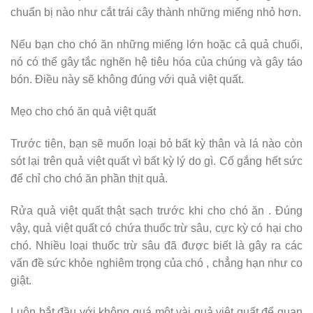
chuẩn bị nào như cắt trái cây thành những miếng nhỏ hơn.
Nếu bạn cho chó ăn những miếng lớn hoặc cả quả chuối,
nó có thể gây tắc nghẽn hệ tiêu hóa của chúng và gây táo
bón. Điều này sẽ không đúng với quả việt quất.
Mẹo cho chó ăn quả việt quất
Trước tiên, bạn sẽ muốn loại bỏ bất kỳ thân và lá nào còn
sót lại trên quả việt quất vì bất kỳ lý do gì. Cố gắng hết sức
để chỉ cho chó ăn phần thịt quả.
Rửa quả việt quất thật sạch trước khi cho chó ăn . Đúng
vậy, quả việt quất có chứa thuốc trừ sâu, cực kỳ có hại cho
chó. Nhiều loại thuốc trừ sâu đã được biết là gây ra các
vấn đề sức khỏe nghiêm trọng của chó , chẳng hạn như co
giật.
Luôn bắt đầu với không quá một vài quả việt quất để quan