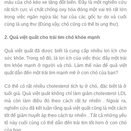
máu của chó kéo xe tăng đột biến. Đây là một nghiên cứu
rất tích cực vì chất chống oxy hóa đóng một vai trò rất lớn
trong việc ngăn ngừa tác hại của các gốc tự do và cuối
cùng là ung thư (Đúng vậy, chó cũng có thể bị ung thư).
2. Quả việt quất cho trái tim chó khỏe mạnh
Quả việt quất đã được biết là cung cấp nhiều lợi ích cho
sức khỏe. Trong số đó, là lợi ích của việc thúc đẩy một trái
tim khỏe mạnh ở người và chó. Làm thế nào để quả việt
quất dẫn đến một trái tim mạnh mẽ ở con chó của bạn?
Có thể có rất nhiều cholesterol tích tụ ở chó, đặc biệt là ở
tuổi già. Quả việt quất không chỉ làm giảm cholesterol LDL
mà còn làm điều đó theo cách rất tự nhiên . Ngoài ra,
nghiên cứu đã kết luận rằng quả việt quất cũng là một cách
tốt để giảm huyết áp theo cách tự nhiên . Tất cả những yếu
tố này cuối cùng có thể dẫn đến trái tim tốt hơn ở con chó
của bạn.