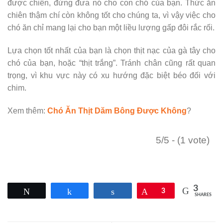
được chiên, đừng đưa nó cho con chó của bạn. Thức ăn
chiên thậm chí còn không tốt cho chúng ta, vì vậy việc cho
chó ăn chỉ mang lại cho bạn một liều lượng gấp đôi rắc rối.
Lựa chọn tốt nhất của bạn là chọn thịt nạc của gà tây cho
chó của bạn, hoặc “thịt trắng”. Tránh chân cũng rất quan
trọng, vì khu vực này có xu hướng đặc biệt béo đối với
chim.
Xem thêm:
Chó Ăn Thịt Dăm Bông Được Không
?
5/5 - (1 vote)
3
Tweet
Share
Share
Pin
3
SHARES