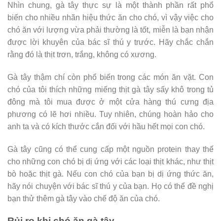
Nhìn chung, gà tây thực sự là một thành phần rất phổ
biến cho nhiều nhãn hiệu thức ăn cho chó, vì vậy việc cho
chó ăn với lượng vừa phải thường là tốt, miễn là bạn nhận
được lời khuyên của bác sĩ thú y trước. Hãy chắc chắn
rằng đó là thịt trơn, trắng, không có xương.
Gà tây thậm chí còn phổ biến trong các món ăn vặt. Con
chó của tôi thích những miếng thịt gà tây sấy khô trong tủ
đông mà tôi mua được ở một cửa hàng thú cưng địa
phương có lẽ hơi nhiều. Tuy nhiên, chúng hoàn hảo cho
anh ta và có kích thước cắn đối với hầu hết mọi con chó.
Gà tây cũng có thể cung cấp một nguồn protein thay thế
cho những con chó bị dị ứng với các loại thịt khác, như thịt
bò hoặc thịt gà. Nếu con chó của bạn bị dị ứng thức ăn,
hãy nói chuyện với bác sĩ thú y của bạn. Họ có thể đề nghị
bạn thử thêm gà tây vào chế độ ăn của chó.
Rủi ro khi chó ăn gà tây