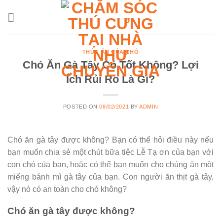
Skip
to
content
THỨC ĂN CỦA CHÓ
Chó Ăn Gà Tây Có Tốt Không? Lợi
Ích Rủi Ro Là Gì?
POSTED ON
08/02/2021
BY
ADMIN
Chó ăn gà tây được không? Bạn có thể hỏi điều này nếu
bạn muốn chia sẻ một chút bữa tiệc Lễ Tạ ơn của bạn với
con chó của bạn, hoặc có thể bạn muốn cho chúng ăn một
miếng bánh mì gà tây của bạn. Con người ăn thịt gà tây,
vậy nó có an toàn cho chó không?
Chó ăn gà tây được không?