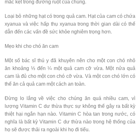
mắc kẹt trong đường ruột của chúng.
Loại bỏ những hạt có trong quả cam. Hạt của cam có chứa
xyanua và việc hấp thụ xyanua trong thời gian dài có thể
dẫn đến các vấn đề sức khỏe nghiêm trọng hơn.
Mẹo khi cho chó ăn cam
Một số bác sĩ thú y đã khuyên nên cho một con chó nhỏ
ăn khoảng ⅓ đến ¼ một quả cam cỡ vừa. Một nửa quả
cam là đủ cho một con chó cỡ vừa. Và một con chó lớn có
thể ăn cả quả cam một cách an toàn.
Đừng lo lắng về việc cho chúng ăn quá nhiều cam, vì
lượng Vitamin C dư thừa thực sự không thể gây ra bất kỳ
thiệt hại ngắn hạn nào. Vitamin C hòa tan trong nước, có
nghĩa là bất kỳ Vitamin C dư thừa nào trong hệ thống của
họ sẽ được thải ra ngoài khi họ đi tiểu.