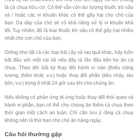
là cà chua hữu cơ. Có thể vẫn còn dư lượng thuốc trừ sâu
và / hoặc các vi khuẩn khác có thể gây hại cho chó của
bạn. Dạ dày của chó sẽ có khả năng xử lý vi khuẩn khá
tốt. Tuy nhiên, đó là loại thuốc trừ sâu có thể gây hại nhiều
nhất cho con chó của bạn.
Giống như tất cả các loại trái cây và rau quả khác, hãy luôn
bắt đầu với một vài lát nếu đây là lần đầu tiên họ ăn cà
chua. Theo dõi bất kỳ thay đổi hành vi nào (thiếu năng
lượng, thêm khát, v.v.) hoặc thay đổi phân (tiêu chảy, táo
bón, v.v.) trong ít nhất 24 giờ sau khi cho chúng ăn.
Nếu không có phản ứng dị ứng hoặc thay đổi thói quen và
hành vi phân, bạn có thể cho chúng ăn thêm cà chua theo
thời gian một cách an toàn. Chỉ cần lưu ý rằng cà chua
không nên là thứ bạn cho chó ăn hàng ngày.
Câu hỏi thường gặp