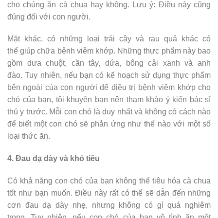
cho chúng ăn cà chua hay không. Lưu ý: Điều này cũng
đúng đối với con người.
Mặt khác, có những loại trái cây và rau quả khác có
thể giúp chữa bệnh viêm khớp. Những thực phẩm này bao
gồm dưa chuột, cần tây, dứa, bông cải xanh và anh
đào. Tuy nhiên, nếu bạn có kế hoạch sử dụng thực phẩm
bên ngoài của con người để điều trị bệnh viêm khớp cho
chó của bạn, tôi khuyên bạn nên tham khảo ý kiến ​​bác sĩ
thú y trước. Mỗi con chó là duy nhất và không có cách nào
để biết một con chó sẽ phản ứng như thế nào với một số
loại thức ăn.
4. Đau dạ dày và khó tiêu
Có khả năng con chó của bạn không thể tiêu hóa cà chua
tốt như bạn muốn. Điều này rất có thể sẽ dẫn đến những
cơn đau dạ dày nhẹ, nhưng không có gì quá nghiêm
trọng. Tuy nhiên, nếu con chó của bạn vô tình ăn một