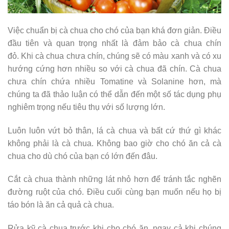
Việc chuẩn bị cà chua cho chó của bạn khá đơn giản. Điều
đầu tiên và quan trọng nhất là đảm bảo cà chua chín
đỏ. Khi cà chua chưa chín, chúng sẽ có màu xanh và có xu
hướng cứng hơn nhiều so với cà chua đã chín. Cà chua
chưa chín chứa nhiều Tomatine và Solanine hơn, mà
chúng ta đã thảo luận có thể dẫn đến một số tác dụng phụ
nghiêm trọng nếu tiêu thụ với số lượng lớn.
Luôn luôn vứt bỏ thân, lá cà chua và bất cứ thứ gì khác
không phải là cà chua. Không bao giờ cho chó ăn cả cà
chua cho dù chó của bạn có lớn đến đâu.
Cắt cà chua thành những lát nhỏ hơn để tránh tắc nghẽn
đường ruột của chó. Điều cuối cùng bạn muốn nếu họ bị
táo bón là ăn cả quả cà chua.
Rửa kỹ cà chua trước khi cho chó ăn, ngay cả khi chúng