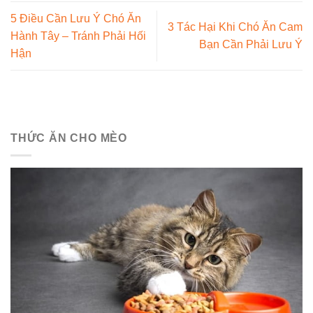
5 Điều Cần Lưu Ý Chó Ăn
3 Tác Hại Khi Chó Ăn Cam
Hành Tây – Tránh Phải Hối
Bạn Cần Phải Lưu Ý
Hận
THỨC ĂN CHO MÈO