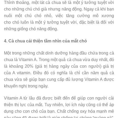
Thỉnh thoảng, một lát cà chua sẽ là một ý tưởng tuyệt vời
cho những chú chó già nhưng năng động. Ngay cả khi bạn
nuôi một chú chó nhỏ, việc tăng cường mô xương
cho chó luôn là một ý tưởng tuyệt vời, đặc biệt là đối với
những giống chó năng động.
4. Cà chua cải thiện tầm nhìn của mắt chó
Một trong những chất dinh dưỡng hàng đầu chứa trong cà
chua là Vitamin A. Trong một quả cà chua vừa duy nhất, đó
là khoảng 20% (giá trị hàng ngày của con người) giá trị
của A vitamin. Điều đó có nghĩa là chỉ cần năm quả cà
chua vừa sẽ giúp bạn cung cấp đủ lượng Vitamin A được
khuyến nghị trong ngày.
Vitamin A từ lâu đã được biết đến để giúp con người cải
thiện thị lực của mắt. Tuy nhiên, lợi ích này cũng có thể áp
dụng cho con chó của bạn. Chất chống oxy hóa mạnh mẽ
này cũng đã được biết là giúp chống lại chứng “quáng gà”,