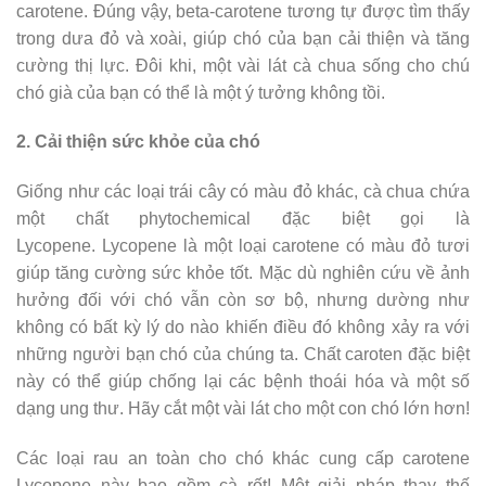
carotene. Đúng vậy, beta-carotene tương tự được tìm thấy
trong dưa đỏ và xoài, giúp chó của bạn cải thiện và tăng
cường thị lực. Đôi khi, một vài lát cà chua sống cho chú
chó già của bạn có thể là một ý tưởng không tồi.
2. Cải thiện sức khỏe của chó
Giống như các loại trái cây có màu đỏ khác, cà chua chứa
một chất phytochemical đặc biệt gọi là
Lycopene. Lycopene là một loại carotene có màu đỏ tươi
giúp tăng cường sức khỏe tốt. Mặc dù nghiên cứu về ảnh
hưởng đối với chó vẫn còn sơ bộ, nhưng dường như
không có bất kỳ lý do nào khiến điều đó không xảy ra với
những người bạn chó của chúng ta. Chất caroten đặc biệt
này có thể giúp chống lại các bệnh thoái hóa và một số
dạng ung thư. Hãy cắt một vài lát cho một con chó lớn hơn!
Các loại rau an toàn cho chó khác cung cấp carotene
Lycopene này bao gồm cà rốt! Một giải pháp thay thế