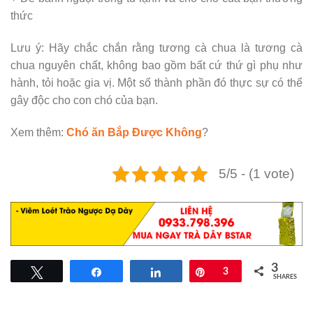
thức
Lưu ý: Hãy chắc chắn rằng tương cà chua là tương cà
chua nguyên chất, không bao gồm bất cứ thứ gì phụ như
hành, tỏi hoặc gia vị. Một số thành phần đó thực sự có thể
gây độc cho con chó của bạn.
Xem thêm:
Chó ăn Bắp Được Không
?
5/5 - (1 vote)
3
Tweet
Share
Share
Pin
3
SHARES