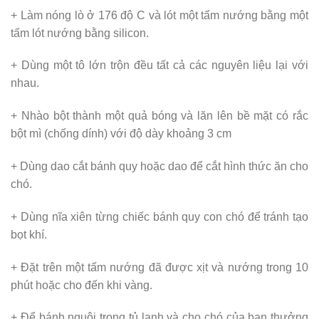
+ Làm nóng lò ở 176 độ C và lót một tấm nướng bằng một
tấm lót nướng bằng silicon.
+ Dùng một tô lớn trộn đều tất cả các nguyên liệu lại với
nhau.
+ Nhào bột thành một quả bóng và lăn lên bề mặt có rắc
bột mì (chống dính) với độ dày khoảng 3 cm
+ Dùng dao cắt bánh quy hoặc dao để cắt hình thức ăn cho
chó.
+ Dùng nĩa xiên từng chiếc bánh quy con chó để tránh tạo
bọt khí.
+ Đặt trên một tấm nướng đã được xịt và nướng trong 10
phút hoặc cho đến khi vàng.
+ Để bánh nguội trong tủ lạnh và cho chó của bạn thưởng