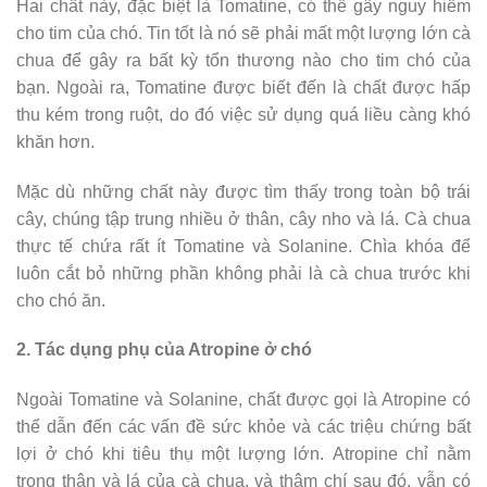
Hai chất này, đặc biệt là Tomatine, có thể gây nguy hiểm
cho tim của chó. Tin tốt là nó sẽ phải mất một lượng lớn cà
chua để gây ra bất kỳ tổn thương nào cho tim chó của
bạn. Ngoài ra, Tomatine được biết đến là chất được hấp
thu kém trong ruột, do đó việc sử dụng quá liều càng khó
khăn hơn.
Mặc dù những chất này được tìm thấy trong toàn bộ trái
cây, chúng tập trung nhiều ở thân, cây nho và lá. Cà chua
thực tế chứa rất ít Tomatine và Solanine. Chìa khóa để
luôn cắt bỏ những phần không phải là cà chua trước khi
cho chó ăn.
2. Tác dụng phụ của Atropine ở chó
Ngoài Tomatine và Solanine, chất được gọi là Atropine có
thể dẫn đến các vấn đề sức khỏe và các triệu chứng bất
lợi ở chó khi tiêu thụ một lượng lớn. Atropine chỉ nằm
trong thân và lá của cà chua, và thậm chí sau đó, vẫn có