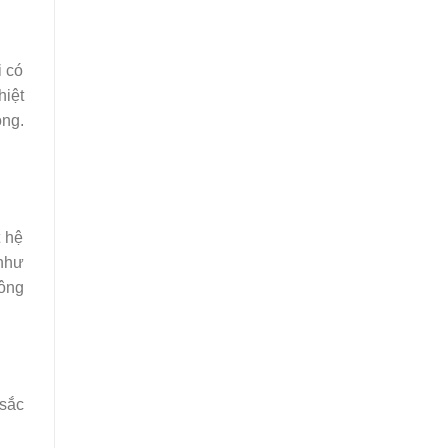
i có
hiệt
óng.
t hệ
như
ông
sắc