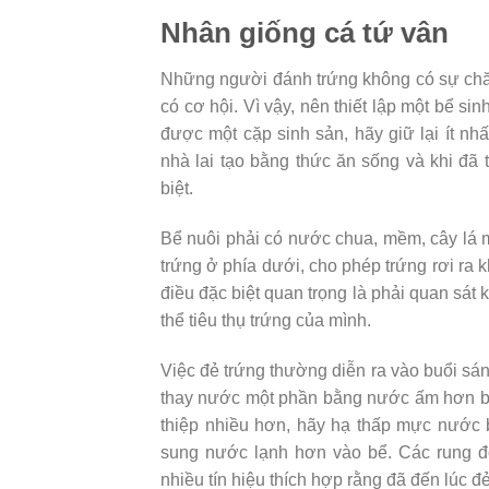
Nhân giống cá tứ vân
Những người đánh trứng không có sự chă
có cơ hội. Vì vậy, nên thiết lập một bể si
được một cặp sinh sản, hãy giữ lại ít nh
nhà lai tạo bằng thức ăn sống và khi đã
biệt.
Bể nuôi phải có nước chua, mềm, cây lá mị
trứng ở phía dưới, cho phép trứng rơi ra 
điều đặc biệt quan trọng là phải quan sát 
thể tiêu thụ trứng của mình.
Việc đẻ trứng thường diễn ra vào buổi sá
thay nước một phần bằng nước ấm hơn bể
thiệp nhiều hơn, hãy hạ thấp mực nước 
sung nước lạnh hơn vào bể. Các rung đ
nhiều tín hiệu thích hợp rằng đã đến lúc đẻ