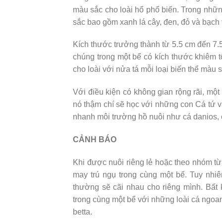
màu sắc cho loài hổ phổ biến. Trong những
sắc bao gồm xanh lá cây, đen, đỏ và bạch 
Kích thước trưởng thành từ 5.5 cm đến 7.5
chúng trong một bể có kích thước khiêm t
cho loài với nửa tá mỗi loại biến thể màu 
Với điều kiện có không gian rộng rãi, một
nó thậm chí sẽ học với những con Cá tứ 
nhanh môi trường hồ nuôi như cá danios, 
CẢNH BÁO
Khi được nuôi riêng lẻ hoặc theo nhóm từ
may trú ngụ trong cùng một bể. Tuy nhi
thường sẽ cãi nhau cho riêng mình. Bất
trong cùng một bể với những loài cá ngoa
betta.