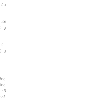
 màu
nuôi
iêng
hề ;
động
hông
húng
i hổ
c cá