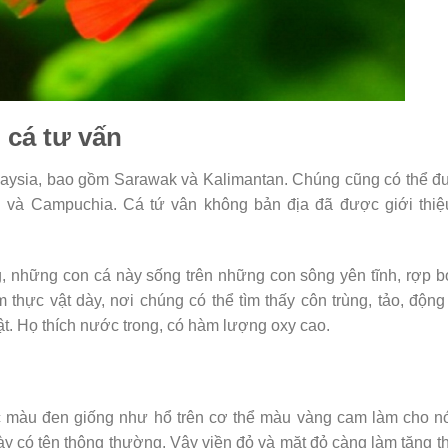
 cá tư vấn
laysia, bao gồm Sarawak và Kalimantan. Chúng cũng có thể 
n và Campuchia. Cá tứ vân không bản địa đã được giới thiệ
, những con cá này sống trên những con sông yên tĩnh, rợp 
 thực vật dày, nơi chúng có thể tìm thấy côn trùng, tảo, động
. Họ thích nước trong, có hàm lượng oxy cao.
 màu đen giống như hổ trên cơ thể màu vàng cam làm cho nó
ày có tên thông thường. Vây viền đỏ và mặt đỏ càng làm tăng 