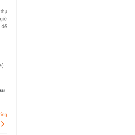
thụ
 giờ
n để
e)
RES
ống