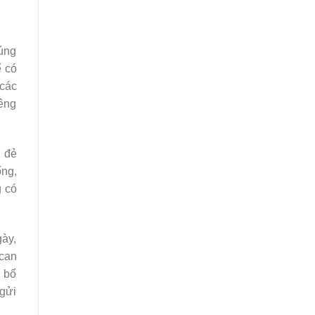
húng
ể có
 các
iêng
i đẻ
ống,
g có
gày,
 can
 bổ
gửi