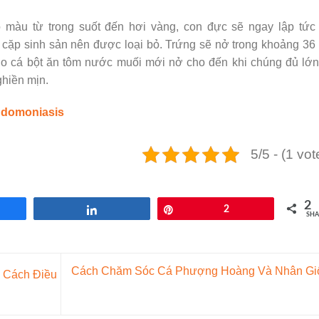
 màu từ trong suốt đến hơi vàng, con đực sẽ ngay lập tức 
h, cặp sinh sản nên được loại bỏ. Trứng sẽ nở trong khoảng 36
ho cá bột ăn tôm nước muối mới nở cho đến khi chúng đủ lớ
hiền mịn.
udomoniasis
5/5 - (1 vot
2
re
Share
Pin
2
SHA
Cách Chăm Sóc Cá Phượng Hoàng Và Nhân Gi
 Cách Điều