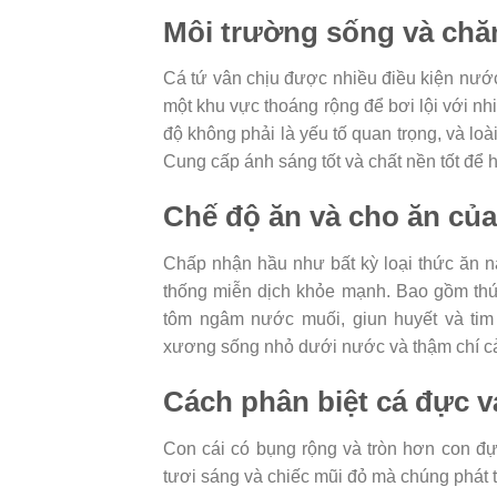
Môi trường sống và chă
Cá tứ vân chịu được nhiều điều kiện nướ
một khu vực thoáng rộng để bơi lội với nh
độ không phải là yếu tố quan trọng, và lo
Cung cấp ánh sáng tốt và chất nền tốt để h
Chế độ ăn và cho ăn của
Chấp nhận hầu như bất kỳ loại thức ăn nà
thống miễn dịch khỏe mạnh. Bao gồm th
tôm ngâm nước muối, giun huyết và ti
xương sống nhỏ dưới nước và thậm chí cả
Cách phân biệt cá đực vá
Con cái có bụng rộng và tròn hơn con đ
tươi sáng và chiếc mũi đỏ mà chúng phát tr