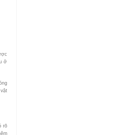
được
u ở
bóng
 vật
 rõ
thêm