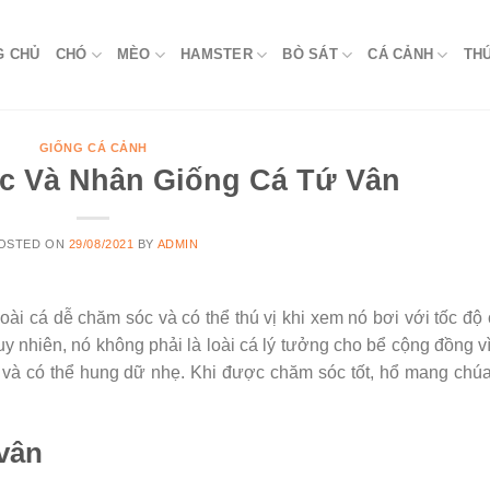
G CHỦ
CHÓ
MÈO
HAMSTER
BÒ SÁT
CÁ CẢNH
TH
GIỐNG CÁ CẢNH
c Và Nhân Giống Cá Tứ Vân
OSTED ON
29/08/2021
BY
ADMIN
ài cá dễ chăm sóc và có thể thú vị khi xem nó bơi với tốc độ
uy nhiên, nó không phải là loài cá lý tưởng cho bể cộng đồng v
y và có thể hung dữ nhẹ. Khi được chăm sóc tốt, hổ mang chú
 vân