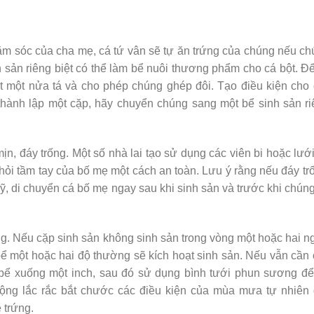
m sóc của cha mẹ, cá tứ vân sẽ tự ăn trứng của chúng nếu c
nh sản riêng biệt có thể làm bể nuôi thương phẩm cho cá bột. Đ
ất một nửa tá và cho phép chúng ghép đôi. Tạo điều kiện cho
 thành lập một cặp, hãy chuyển chúng sang một bể sinh sản r
n, đáy trống. Một số nhà lai tạo sử dụng các viên bi hoặc lướ
khỏi tầm tay của bố mẹ một cách an toàn. Lưu ý rằng nếu đáy tr
kỹ, di chuyển cá bố mẹ ngay sau khi sinh sản và trước khi chún
ng. Nếu cặp sinh sản không sinh sản trong vòng một hoặc hai n
 một hoặc hai độ thường sẽ kích hoạt sinh sản. Nếu vẫn cần
bể xuống một inch, sau đó sử dụng bình tưới phun sương để
ộng lắc rắc bắt chước các điều kiện của mùa mưa tự nhiên 
 trứng.