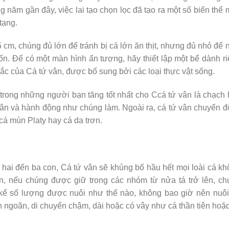
 năm gần đây, việc lai tạo chọn lọc đã tạo ra một số biến thể
tạng.
 cm, chúng đủ lớn để tránh bị cá lớn ăn thịt, nhưng đủ nhỏ để 
ốn. Để có một màn hình ấn tượng, hãy thiết lập một bể dành r
sắc của Cá tứ vân, được bổ sung bởi các loại thực vật sống.
 trong những người bạn tăng tốt nhất cho Ccá tứ vân là chạch 
vân và hành động như chúng làm. Ngoài ra, cá tứ vân chuyển 
cá mún Platy hay cá da trơn.
 hai đến ba con, Cá tứ vân sẽ khủng bố hầu hết mọi loài cá k
ên, nếu chúng được giữ trong các nhóm từ nửa tá trở lên, c
 kể số lượng được nuôi như thế nào, không bao giờ nên nuô
n ngoãn, di chuyển chậm, dài hoặc có vây như cá thần tiên hoặ