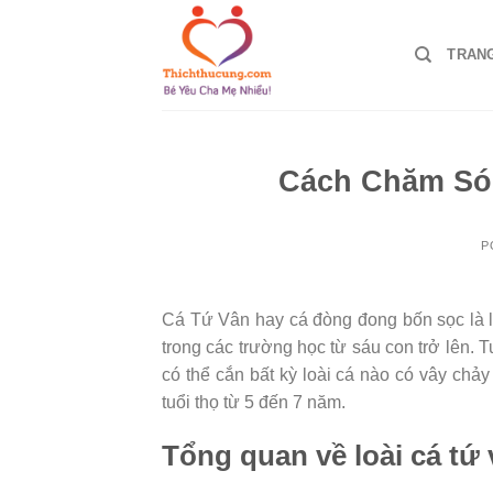
Skip
to
TRAN
content
Cách Chăm Só
P
Cá Tứ Vân hay cá đòng đong bốn sọc là lo
trong các trường học từ sáu con trở lên. T
có thể cắn bất kỳ loài cá nào có vây chả
tuổi thọ từ 5 đến 7 năm.
Tổng quan về loài cá tứ