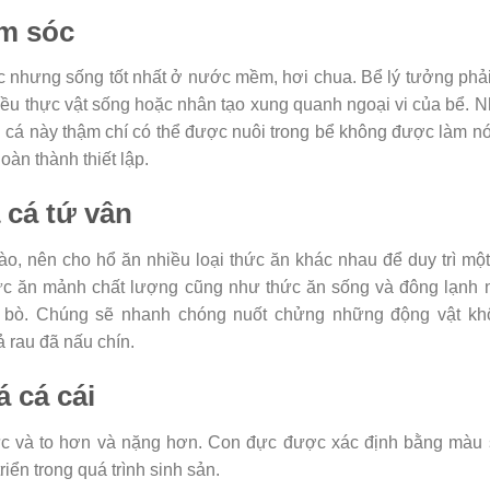
m sóc
c nhưng sống tốt nhất ở nước mềm, hơi chua. Bể lý tưởng phả
iều thực vật sống hoặc nhân tạo xung quanh ngoại vi của bể. N
ài cá này thậm chí có thể được nuôi trong bể không được làm n
oàn thành thiết lập.
 cá tứ vân
o, nên cho hổ ăn nhiều loại thức ăn khác nhau để duy trì mộ
ức ăn mảnh chất lượng cũng như thức ăn sống và đông lạnh 
m bò. Chúng sẽ nhanh chóng nuốt chửng những động vật kh
 rau đã nấu chín.
 cá cái
ực và to hơn và nặng hơn. Con đực được xác định bằng màu 
iển trong quá trình sinh sản.