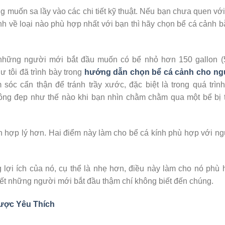
g muốn sa lầy vào các chi tiết kỹ thuật. Nếu bạn chưa quen vớ
nh về loại nào phù hợp nhất với bạn thì hãy chọn bể cá cảnh 
 những người mới bắt đầu muốn có bể nhỏ hơn 150 gallon (
hư tôi đã trình bày trong
hướng dẫn chọn bể cá cảnh cho ng
sóc cẩn thận để tránh trầy xước, đặc biệt là trong quá trìn
rông đẹp như thế nào khi bạn nhìn chằm chằm qua một bể bị 
nh hợp lý hơn. Hai điểm này làm cho bể cá kính phù hợp với n
lợi ích của nó, cụ thể là nhẹ hơn, điều này làm cho nó phù
ết những người mới bắt đầu thậm chí không biết đến chúng.
ược Yêu Thích