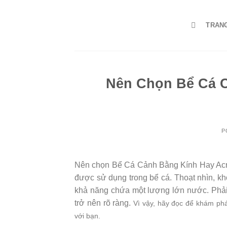
Skip
to
TRAN
content
Nên Chọn Bể Cá C
P
Nên chọn Bể Cá Cảnh Bằng Kính Hay Acryl
được sử dụng trong bể cá. Thoạt nhìn, khô
khả năng chứa một lượng lớn nước. Phải 
trở nên rõ ràng.
Vì vậy, hãy đọc để khám phá
với bạn.