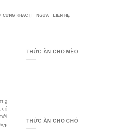
Ứ CƯNG KHÁC
NGỰA
LIÊN HỆ
THỨC ĂN CHO MÈO
ường
à có
 mới
THỨC ĂN CHO CHÓ
 hợp