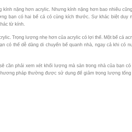
ng kính nặng hơn acrylic. Nhưng kính nặng hơn bao nhiêu cũn
ợng bạn có hai bể cá có cùng kích thước. Sự khác biệt duy 
hác từ kính.
rylic. Trọng lượng nhẹ hơn của acrylic có lợi thế. Một bể cá acr
Bạn có thể dễ dàng di chuyển bể quanh nhà, ngay cả khi có 
 sẽ cần phải xem xét khối lượng mà sàn trong nhà của bạn có
t phương pháp thường được sử dụng để giảm trọng lượng tổng