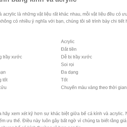
acrylic là những vật liệu rất khác nhau, mỗi vật liệu đều có ư
ông có nhiều ý nghĩa với bạn, chúng tôi sẽ trình bày chi tiết
Acrylic
Đắt tiền
 trầy xước
Dễ bị trầy xước
Soi rọi
hạn
Đa dạng
 tốt
Tốt
cửu
Chuyển màu vàng theo thời gian
a hãy xem xét kỹ hơn sự khác biệt giữa bể cá kính và acrylic.
ếm ưu thế. Điều này luôn gây bất ngờ vì chúng ta biết rằng giá