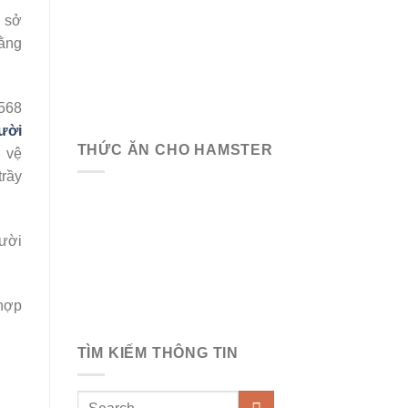
i sở
bằng
568
ười
THỨC ĂN CHO HAMSTER
h vệ
trầy
gười
 hợp
TÌM KIẾM THÔNG TIN