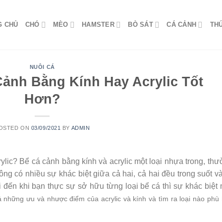
G CHỦ
CHÓ
MÈO
HAMSTER
BÒ SÁT
CÁ CẢNH
TH
NUÔI CÁ
ảnh Bằng Kính Hay Acrylic Tốt
Hơn?
OSTED ON
03/09/2021
BY
ADMIN
ic? Bể cá cảnh bằng kính và acrylic một loại nhựa trong, th
ng có nhiều sự khác biệt giữa cả hai, cả hai đều trong suốt v
đến khi bạn thực sự sở hữu từng loại bể cá thì sự khác biệt
 những ưu và nhược điểm của acrylic và kính và tìm ra loại nào phù