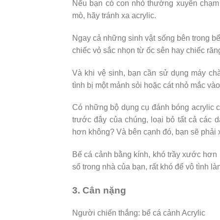
Nếu bạn có con nhỏ thường xuyên chạm v
mò, hãy tránh xa acrylic.
Ngay cả những sinh vật sống bên trong bể
chiếc vỏ sắc nhọn từ ốc sên hay chiếc răn
Và khi vệ sinh, bạn cần sử dụng máy ch
tình bị một mảnh sỏi hoặc cát nhỏ mắc vào
Có những bộ dụng cụ đánh bóng acrylic có
trước đây của chúng, loại bỏ tất cả các
hơn không? Và bên cạnh đó, bạn sẽ phải x
Bế cá cảnh bằng kính, khó trầy xước hơn nh
sổ trong nhà của bạn, rất khó để vô tình l
3. Cân nặng
Người chiến thắng: bể cá cảnh Acrylic