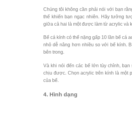
Chúng tôi không cần phải nói với bạn rằ
thể khiến bạn ngạc nhiên. Hãy tưởng tư
giữa cả hai là một được làm từ acrylic và k
Bể cá kính có thể nặng gấp 10 lần bể cá ac
nhỏ dễ nâng hơn nhiều so với bể kính. 
bên trong.
Và khi nói đến các bể lớn tùy chỉnh, bạn
chịu được. Chọn acrylic trên kính là mộ
của bể.
4. Hình dạng