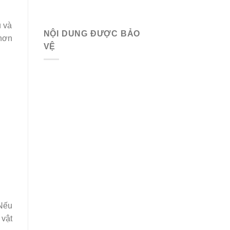
u và
NỘI DUNG ĐƯỢC BẢO
 hơn
VỆ
 Nếu
 vật