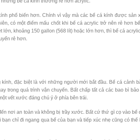
, nhưng bể cá kính thường rẻ hơn acrylic.
 kính phổ biến hơn. Chính vì vậy mà các bể cá kính được sản 
hiên, có một điểm mấu chốt khi bể cá acrylic trở nên rẻ hơn b
lớn, khoảng 150 gallon (568 lít) hoặc lớn hơn, thì bể cá acryli
uyển rẻ hơn.
ng kính, đặc biệt là với những người mới bắt đầu. Bể cá cảnh 
ay trong quá trình vận chuyển. Bất chấp tất cả các bao bì bảo
một vết xước đáng chú ý ở phía bên trái.
ến nơi an toàn và không bị trầy xước. Bất cứ thứ gì cọ vào bể
i bạn chỉ đi ngang qua bể của bạn và tiếp xúc nhẹ cũng có thể