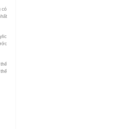
g có
nhất
ylic
nước
 thể
 thể