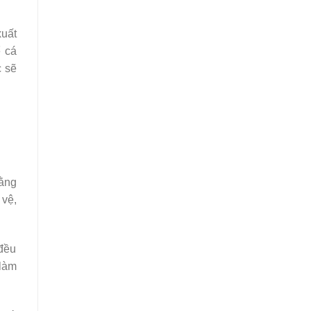
xuất
ể cá
c sẽ
bằng
 vệ,
 đều
 làm