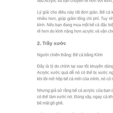
liệu Acrylic và vận chuyển rẻ hơn với kinh
Lý giải cho điều này rất đơn giản. Bể cá
nhiều hơn, giúp giảm tổng chi phí. Tuy n
kính. Nếu bạn đang mua một bể cá đặc biệt 
rẻ hơn do kính nặng hơn acrylic và vận ch
2. Trầy xước
Người chiến thắng: Bể cá bằng Kính
Đây là lý do chính tại sao tôi khuyên dù
Acrylic xước quá dễ nó có thể bị xước ng
khi tôi mở hộp bể cá mới của mình, nó có 
Nhưng giả sử rằng bể cá acrylic của bạn đ
có thể làm xước nó. Đúng vậy, ngay cả kh
bề mặt gồ ghề.