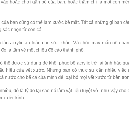
ào hoặc chơi gần bể của bạn, hoặc thậm chí là một con mèo
 của bạn cũng có thể làm xước bề mặt. Tất cả những gì bạn cầ
g sắc nhọn từ con cá.
à tảo acrylic an toàn cho sức khỏe. Và chúc may mắn nếu bạ
 đó là tấm vé một chiều để cào thành phố.
 thể được sử dụng để khôi phục bể acrylic trở lại ánh hào q
 dấu hiệu của vết xước. Nhưng bạn có thực sự cần nhiều việc
ả nước cho bể cá của mình để loại bỏ mọi vết xước từ bên tro
iều, đó là lý do tại sao nó làm vật liệu tuyệt vời như vậy cho
àm xước kính.