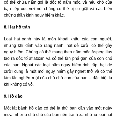
có thể chứa nấm gọi là độc tố nấm mốc, và nếu chó của
bạn tiếp xúc với nó, chúng có thể bị co giật và các biến
chứng thần kinh nguy hiểm khác.
8. Hạt hồ trăn
Loại hạt xanh này là món khoái khẩu của con người,
nhưng khi dính vào răng nanh, hạt dẻ cười có thể gây
nguy hiểm. Chúng có thể mang theo nấm mốc Aspergillus
tạo ra độc tố aflatoxin và có thể tàn phá gan của con chó
của bạn. Ngoài các loại nấm nguy hiểm rình rập, hạt dẻ
cười cũng là một mối nguy hiểm gây nghẹt thở và có thể
làm tắc nghẽn ruột của chú chó con của bạn – đặc biệt là
khi không có vỏ.
9. Hồ đào
Một lát bánh hồ đào có thể là thứ bạn cần vào một ngày
mưa, nhưng chú chó của bạn nên tránh xa những loại hạt