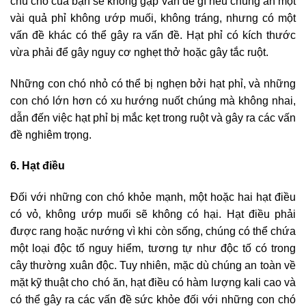
chú chó của bạn sẽ không gặp vấn đề gì nếu chúng ăn một
vài quả phỉ không ướp muối, không tráng, nhưng có một
vấn đề khác có thể gây ra vấn đề. Hạt phỉ có kích thước
vừa phải để gây nguy cơ nghẹt thở hoặc gây tắc ruột.
Những con chó nhỏ có thể bị nghẹn bởi hạt phỉ, và những
con chó lớn hơn có xu hướng nuốt chúng mà không nhai,
dẫn đến việc hạt phỉ bị mắc kẹt trong ruột và gây ra các vấn
đề nghiêm trọng.
6. Hạt điều
Đối với những con chó khỏe mạnh, một hoặc hai hạt điều
có vỏ, không ướp muối sẽ không có hại. Hạt điều phải
được rang hoặc nướng vì khi còn sống, chúng có thể chứa
một loại độc tố nguy hiểm, tương tự như độc tố có trong
cây thường xuân độc. Tuy nhiên, mặc dù chúng an toàn về
mặt kỹ thuật cho chó ăn, hạt điều có hàm lượng kali cao và
có thể gây ra các vấn đề sức khỏe đối với những con chó