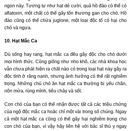
ngon này. Tương tự như hạt dẻ cười, quả hồ đào có thể có
aflatoxin, một chất có thể gây tổn thương gan cho chó. Hồ
đào cũng có thể chứa juglone, một loại độc tố có hại cho
chó và ngựa.
10. Hạt Mắc Ca
Dù sống hay rang, hạt mắc ca đều gây độc cho chó dưới
mọi hình thức. Cũng giống như nho khô, các nhà khoa học
vẫn chưa phát hiện ra chất nào có trong loại hạt này gây ra
độc tính ở răng nanh, nhưng ảnh hưởng có thể rất nghiêm
trọng. Những chú chó ăn hạt mắc ca thường bị yếu chân,
nôn mửa, rùng mình, tiêu chảy và sốt.
Con chó của bạn có thể nhận được tất cả các triệu chứng
của ngộ độc mắc ca hoặc chỉ một vài trong số chúng. Ngay
cả một hạt mắc ca cũng có thể gây hại nghiêm trọng cho
con chó của bạn, vì vậy hãy liên hệ với bác sĩ thú y ngay