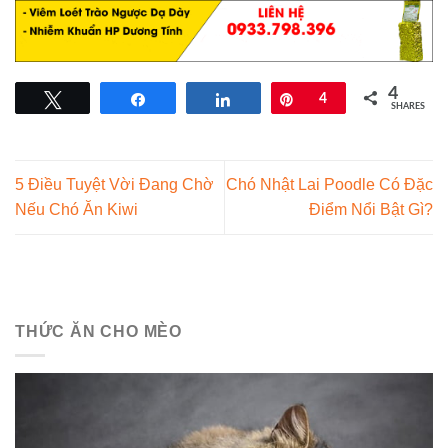
4
Tweet
Share
Share
Pin
4
SHARES
5 Điều Tuyệt Vời Đang Chờ
Chó Nhật Lai Poodle Có Đặc
Nếu Chó Ăn Kiwi
Điểm Nổi Bật Gì?
THỨC ĂN CHO MÈO