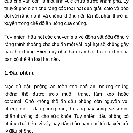
của chó vẫn còn là một lĩnh vực chưa được khám phá. Lý
thuyết phổ biến cho rằng các loại hạt quá giàu calo và béo
đối với răng nanh và chúng không nên là một phần thường
xuyên trong chế độ ăn uống của chúng.
Tuy nhiên, hầu hết các chuyên gia về động vật đều đồng ý
rằng thỉnh thoảng cho chó ăn một vài loại hạt sẽ không gây
hại cho chúng. Điều duy nhất bạn cần biết là con chó của
bạn có thể ăn loại hạt nào.
1. Đậu phộng
Mặc dù đậu phộng an toàn cho chó ăn, nhưng chúng
không thể được ướp muối, tráng, làm kẹo hoặc
caramel. Chó không thể ăn đậu phộng còn nguyên vỏ,
nhưng một ít đậu phộng trần, dù rang hay sống, sẽ là một
phần thưởng tốt cho sức khỏe. Tuy nhiên, đậu phộng có
nhiều chất béo, vì vậy hãy đảm bảo hạn chế tối đa việc xử
lý đậu phộng.