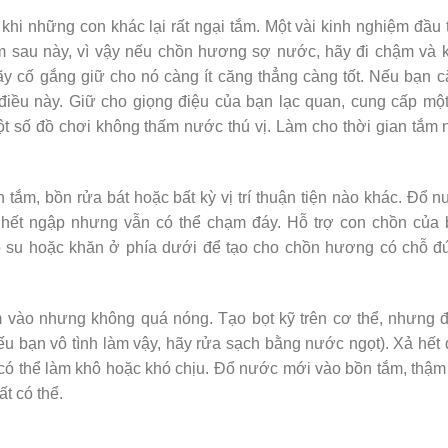
khi những con khác lại rất ngại tắm. Một vài kinh nghiệm đầu 
tắm sau này, vì vậy nếu chồn hương sợ nước, hãy đi chậm và 
y cố gắng giữ cho nó càng ít căng thẳng càng tốt. Nếu bạn 
điều này. Giữ cho giọng điệu của bạn lạc quan, cung cấp mộ
t số đồ chơi không thấm nước thú vị. Làm cho thời gian tắm
tắm, bồn rửa bát hoặc bất kỳ vị trí thuận tiện nào khác. Đổ 
hết ngập nhưng vẫn có thể chạm đáy. Hỗ trợ con chồn của 
o su hoặc khăn ở phía dưới để tạo cho chồn hương có chỗ đ
 vào nhưng không quá nóng. Tạo bọt kỹ trên cơ thể, nhưng 
ếu bạn vô tình làm vậy, hãy rửa sạch bằng nước ngọt). Xả hết
áo có thể làm khô hoặc khó chịu. Đổ nước mới vào bồn tắm, thậm
t có thể.