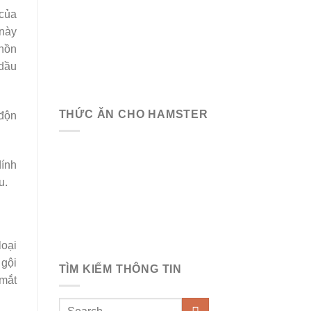
của
này
chồn
 dầu
THỨC ĂN CHO HAMSTER
 độn
dính
u.
loại
 gội
TÌM KIẾM THÔNG TIN
 mắt