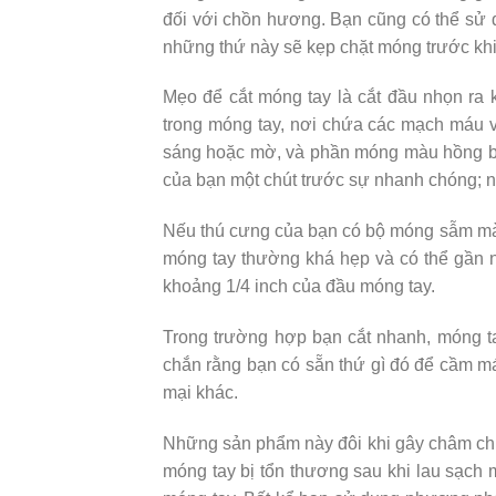
đối với chồn hương. Bạn cũng có thể sử 
những thứ này sẽ kẹp chặt móng trước khi
Mẹo để cắt móng tay là cắt đầu nhọn ra
trong móng tay, nơi chứa các mạch máu 
sáng hoặc mờ, và phần móng màu hồng bê
của bạn một chút trước sự nhanh chóng; n
Nếu thú cưng của bạn có bộ móng sẫm màu
móng tay thường khá hẹp và có thể gần nh
khoảng 1/4 inch của đầu móng tay.
Trong trường hợp bạn cắt nhanh, móng t
chắn rằng bạn có sẵn thứ gì đó để cầm 
mại khác.
Những sản phẩm này đôi khi gây châm chí
móng tay bị tổn thương sau khi lau sạch 