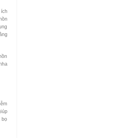
 ích
chồn
dụng
ằng
hồn
 nha
hiễm
giúp
c bọ