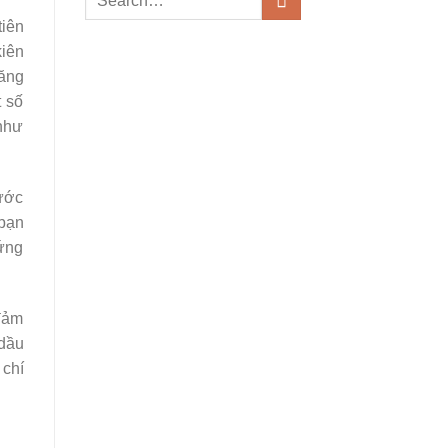
tiên
kiên
căng
t số
 như
nước
bạn
ứng
đảm
 dầu
 chí