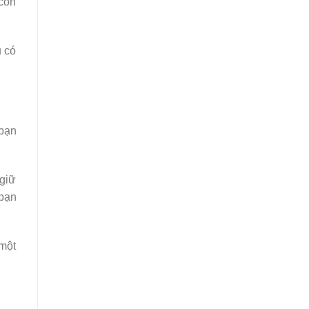
 con
ủ có
 bạn
 giữ
bạn
 một