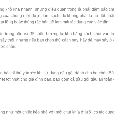
ờng khô khá nhanh, nhưng điều quan trọng là phải đảm bảo c
ng của chúng mới được làm sạch, đó không phải là nơi tốt nhấ
qua lồng hoặc thùng rác bẩn sẽ làm mất tác dụng của việc tắm.
ào trong bồn và để chồn hương tự khô bằng cách chui vào t
sấy thổi, nhưng nếu bạn chọn thử cách này, hãy để máy sấy ở
ước chân.
 ​​bác sĩ thú y trước khi sử dụng dầu gội dành cho bọ chét. Bá
chét tốt nhất cho gia đình bạn, bao gồm cả dầu gội đầu an toàn
g như một chiếc kéo nhỏ với một chút khía ở lưỡi có tác dụng