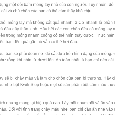
dụng một đôi bấm móng tay nhỏ của con người. Tuy nhiên, đôi
 cắt và chú chồn của bạn có thể cảm thấy khó chịu.
 khỏi móng tay mà không cắt quá nhanh. 3 Cơ nhanh là phần
và đầu dây thần kinh. Hầu hết các con chồn đều có móng tay
n trong móng nhanh chóng có thể nhìn thấy được. Thực hiện
ếu bạn đến quá gần nó vẫn có thể hơi đau.
, bạn sẽ phải đoán nơi để cắt dựa trên hình dạng của móng.
ư rỗng khi nhìn từ dưới lên. An toàn nhất là bạn chỉ nên cắt
ay sẽ bị chảy máu và làm cho chồn của bạn bị thương. Hãy 
máu như bột Kwik-Stop hoặc một số sản phẩm bột cầm máu th
ch nhưng mang lại hiệu quả cao. Lấy một nhúm bột và ấn vào
máu. Đối với tình trạng chảy máu nhẹ, bạn chỉ cần ấn nhẹ vào