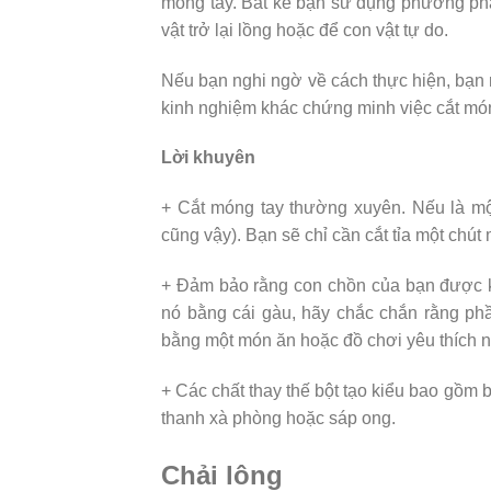
móng tay. Bất kể bạn sử dụng phương ph
vật trở lại lồng hoặc để con vật tự do.
Nếu bạn nghi ngờ về cách thực hiện, bạn 
kinh nghiệm khác chứng minh việc cắt món
Lời khuyên
+ Cắt móng tay thường xuyên. Nếu là mộ
cũng vậy). Bạn sẽ chỉ cần cắt tỉa một chút
+ Đảm bảo rằng con chồn của bạn được k
nó bằng cái gàu, hãy chắc chắn rằng ph
bằng một món ăn hoặc đồ chơi yêu thích 
+ Các chất thay thế bột tạo kiểu bao gồm 
thanh xà phòng hoặc sáp ong.
Chải lông