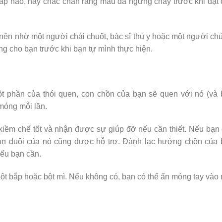
áp nào, hãy chắc chắn rằng máu đã ngừng chảy trước khi đặt
nên nhờ một người chải chuốt, bác sĩ thú y hoặc một người ch
g cho bạn trước khi bạn tự mình thực hiện.
t phần của thói quen, con chồn của bạn sẽ quen với nó (và
 móng mỗi lần.
iềm chế tốt và nhận được sự giúp đỡ nếu cần thiết. Nếu bạn
ần đuôi của nó cũng được hỗ trợ. Đánh lạc hướng chồn của 
nếu bạn cần.
bột bắp hoặc bột mì. Nếu không có, bạn có thể ấn móng tay vào