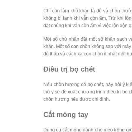
Chỉ cần làm khô khăn là đủ và chồn thư
không bị lạnh khi vẫn còn ẩm. Trừ khi lồ
đặt chúng khi vẫn còn ẩm vì việc lộn xộn 
Một số chủ nhân đặt một số khăn sạch v
khăn. Một số con chồn không sao với máy 
độ thấp và cách xa con chồn ít nhất một b
Điều trị bọ chét
Nếu chồn hương có bọ chét, hãy hỏi ý kiến
thú y sẽ đề xuất chương trình điều trị bọ 
chồn hương nếu được chỉ định.
Cắt móng tay
Dụng cụ cắt móng dành cho mèo trông giốn