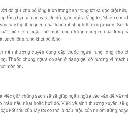
ời để giữ cho bộ lông luôn trong tình trạng tốt và đặc biệt hữu
ợng lông bị chồn ăn vào, do đó ngăn ngừa lông tơ. Nhiều con 
 vậy hãy tập thói quen chải lông rất nhanh thường xuyên. Sử 
oặc mèo con, hoặc thử một trong những dụng cụ chải lông b
ặt sạch lông rụng khỏi bộ lông.
ạn nên thường xuyên cung cấp thuốc ngừa rụng lông cho c
 lông. Thuốc phòng ngừa có sẵn ở dạng gel có hương vị mạch
một món ăn.
à việc giữ chúng sạch sẽ sẽ giúp ngăn ngừa các vấn đề và n
có màu nâu nhạt hoặc hơi đỏ. Việc vệ sinh thường xuyên sẽ 
oặc kết cấu của ráy tai có thể là dấu hiệu của nhiễm trùng hoặ