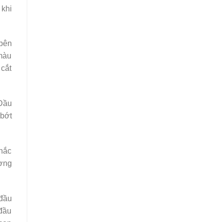
 khi
 bên
 màu
 cắt
 Đầu
 bớt
chắc
ương
 đầu
 đầu