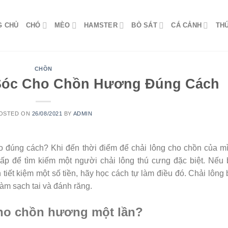
G CHỦ
CHÓ
MÈO
HAMSTER
BÒ SÁT
CÁ CẢNH
TH
CHỒN
óc Cho Chồn Hương Đúng Cách
OSTED ON
26/08/2021
BY
ADMIN
úng cách? Khi đến thời điểm để chải lông cho chồn của mì
hấp để tìm kiếm một người chải lông thú cưng đặc biệt. Nếu
tiết kiệm một số tiền, hãy học cách tự làm điều đó. Chải lông
làm sạch tai và đánh răng.
cho chồn hương một lần?