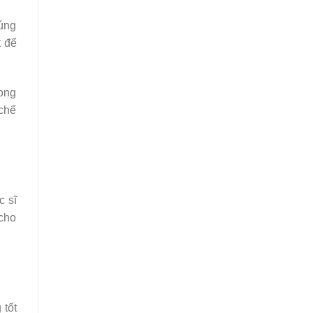
húng
t để
rong
 chế
c sĩ
 cho
 tốt