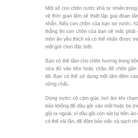
Một số con chồn nước khá tự nhiên trong 
về thời gian tắm sẽ thiết lập giai đoạn 
nhẫn. Nếu con chồn của bạn sợ nước, hã
thẳng thì con chồn của bạn sẽ mắc phải 
món ăn yêu thích và có thể nhận được mộ
một giờ chơi đặc biệt.
Bạn có thể tắm cho chồn hương trong bồn 
vừa đủ vào bồn hoặc chậu để chồn gần 
tốt. Bạn có thể sử dụng một tấm đệm ca
vững chắc.
Dùng nước có cảm giác hơi ấm khi chạm
bảo không để dầu gội vào mắt hoặc tai (n
gội ra ngoài, vì dầu gội còn sót lại trên 
có thể vài lần, để đảm bảo việc xả sạch nhấ