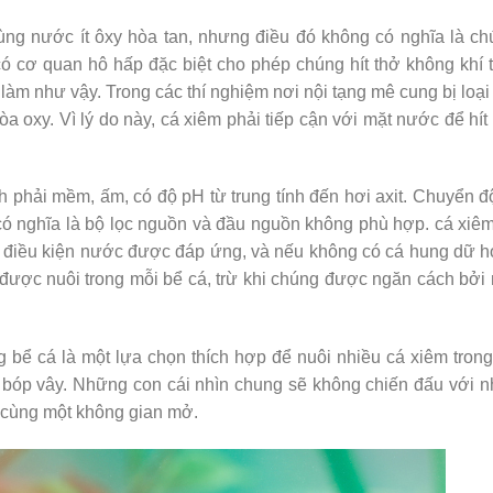
ùng nước ít ôxy hòa tan, nhưng điều đó không có nghĩa là c
 có cơ quan hô hấp đặc biệt cho phép chúng hít thở không khí 
i làm như vậy. Trong các thí nghiệm nơi nội tạng mê cung bị loại
a oxy. Vì lý do này, cá xiêm phải tiếp cận với mặt nước để hít
 phải mềm, ấm, có độ pH từ trung tính đến hơi axit. Chuyển 
có nghĩa là bộ lọc nguồn và đầu nguồn không phù hợp. cá xiê
à điều kiện nước được đáp ứng, và nếu không có cá hung dữ 
ể được nuôi trong mỗi bể cá, trừ khi chúng được ngăn cách bởi
 bể cá là một lựa chọn thích hợp để nuôi nhiều cá xiêm tron
ể bóp vây. Những con cái nhìn chung sẽ không chiến đấu với 
 cùng một không gian mở.