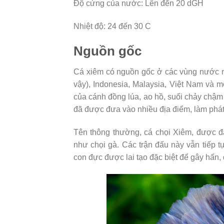
Độ cứng của nước: Lên đến 20 dGH
Nhiệt độ: 24 đến 30 C
Nguồn gốc
Cá xiêm có nguồn gốc ở các vùng nước n
vậy), Indonesia, Malaysia, Việt Nam và 
của cánh đồng lúa, ao hồ, suối chảy chậm 
đã được đưa vào nhiều địa điểm, làm phát
Tên thông thường, cá chọi Xiêm, được đ
như chọi gà. Các trận đấu này vẫn tiếp t
con đực được lai tạo đặc biệt để gây hấn,