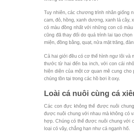
Tuy nhiên, các chương trình nhân giống n
cam, đỏ, hồng, xanh dương, xanh lá cây, 
có màu đồng nhất với những con có màu 
cũng đã thay đổi do quá trình lai tạo ch
miện, đồng bằng, quạt, nửa mặt trăng, đàn 
Cả hai giới đều có cơ thể hình ngư lôi v
thước từ hai đến ba inch, với con cái nh
hiện diện của một cơ quan mê cung cho p
chúng tồn tại trong các hồ bơi ít oxy.
Loài cá nuôi cùng cá xi
Các con đực không thể được nuôi chung 
được nuôi chung với nhau mà không có vấ
hợp. Chúng có thể được nuôi chung với cá
loại có vây, chẳng hạn như cá ngạnh hổ.