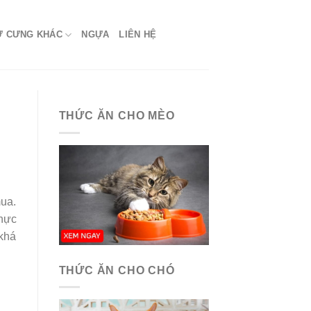
Ứ CƯNG KHÁC
NGỰA
LIÊN HỆ
THỨC ĂN CHO MÈO
mua.
thực
 khá
THỨC ĂN CHO CHÓ