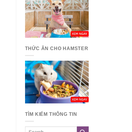
THỨC ĂN CHO HAMSTER
TÌM KIẾM THÔNG TIN