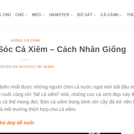
G CHỦ
CHÓ
MÈO
HAMSTER
BÒ SÁT
CÁ CẢNH
TH
GIỐNG CÁ CẢNH
óc Cá Xiêm – Cách Nhân Giống
OSTED ON
06/09/2021
BY
ADMIN
 biến nhất được những người chơi cá nước ngọt mới bắt đầu 
nuôi cùng với “bể cá xiêm” nhỏ, những con cá xinh đẹp này 
 có thể mong đợi. Bán cá xiêm trong bình với cây đã trở nên
là môi trường thích hợp cho cá xiêm.
nhỏ đep dễ nuôi