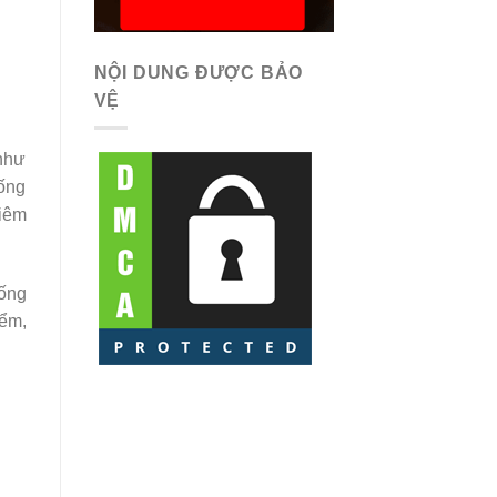
NỘI DUNG ĐƯỢC BẢO
VỆ
 như
sống
xiêm
iống
iểm,