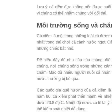
Lưu ý: cá xiêm đực không nên được nuôi 
vì chúng có thể nhầm chúng với đối thủ.
Môi trường sống và chă
Cá xiêm là một trong những loài cá được 
nhất trong thú chơi cá cảnh nước ngọt. C
những chiếc bát nhỏ.
Để hiểu đầy đủ nhu cầu của chúng, điều
chúng, nơi chúng sống trong những cánh
chậm. Mặc dù nhiều người nuôi cá nhận 
nước thường bị bỏ qua.
Các quốc gia quê hương của cá xiêm là 
năm 80. cá xiêm phát triển mạnh về nhi
dưới 23.8 độ C. Nhiệt độ nước có lẽ là lý 
thể kiểm soát nhiệt dễ dàng.