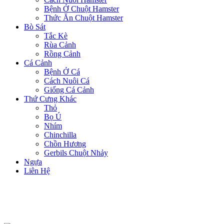
Bệnh Ở Chuột Hamster
Thức Ăn Chuột Hamster
Bò Sát
Tắc Kè
Rùa Cảnh
Rồng Cảnh
Cá Cảnh
Bệnh Ở Cá
Cách Nuôi Cá
Giống Cá Cảnh
Thứ Cưng Khác
Thỏ
Bọ Ú
Nhím
Chinchilla
Chồn Hương
Gerbils Chuột Nhảy
Ngựa
Liên Hệ