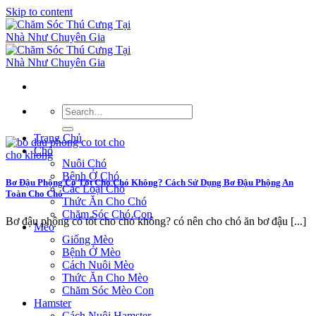
Skip to content
Trang Chủ
Chó
Nuôi Chó
Bệnh Ở Chó
Bơ Đậu Phộng Có Tốt Cho Chó Không? Cách Sử Dụng Bơ Đậu Phộng An
Các Loại Chó
Toàn Cho Chó
Thức Ăn Cho Chó
Chăm Sóc Chó Con
Bơ đậu phộng có tốt cho chó không? có nên cho chó ăn bơ đậu [...]
Mèo
Giống Mèo
Bệnh Ở Mèo
Cách Nuôi Mèo
Thức Ăn Cho Mèo
Chăm Sóc Mèo Con
Hamster
Cách Nuôi Hamster