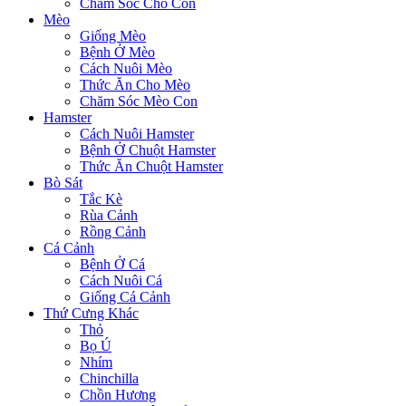
Chăm Sóc Chó Con
Mèo
Giống Mèo
Bệnh Ở Mèo
Cách Nuôi Mèo
Thức Ăn Cho Mèo
Chăm Sóc Mèo Con
Hamster
Cách Nuôi Hamster
Bệnh Ở Chuột Hamster
Thức Ăn Chuột Hamster
Bò Sát
Tắc Kè
Rùa Cảnh
Rồng Cảnh
Cá Cảnh
Bệnh Ở Cá
Cách Nuôi Cá
Giống Cá Cảnh
Thứ Cưng Khác
Thỏ
Bọ Ú
Nhím
Chinchilla
Chồn Hương